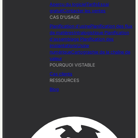
Aperçu du logiciel
Tarifs
Essai
gratuit
Contacter les ventes
CAS D'USAGE
Planification d'usine
Planification des flux
de matières
Intralogistique
Planification
d'assemblage
Planification des
implantations
Usine
numérique
Cartographie de la chaîne de
valeur
POURQUOI VISTABLE
Cas clients
RESSOURCES
Blog