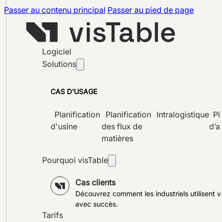
Passer au contenu principal
Passer au pied de page
Logiciel
Solutions
CAS D'USAGE
Planification
Planification
Intralogistique
Pl
d'usine
des flux de
d’a
matières
Pourquoi visTable
Cas clients
Découvrez comment les industriels utilisent v
avec succès.
Tarifs