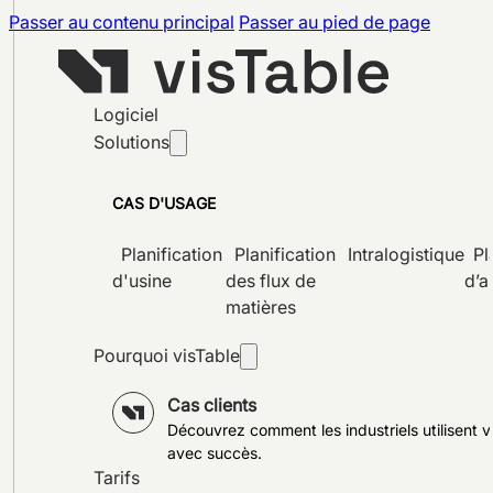
Passer au contenu principal
Passer au pied de page
Logiciel
Solutions
CAS D'USAGE
Planification
Planification
Intralogistique
Pl
d'usine
des flux de
d’a
matières
Pourquoi visTable
Cas clients
Découvrez comment les industriels utilisent v
avec succès.
Tarifs