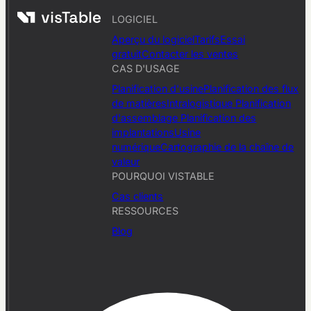
LOGICIEL
Aperçu du logiciel
Tarifs
Essai
gratuit
Contacter les ventes
CAS D'USAGE
Planification d'usine
Planification des flux
de matières
Intralogistique
Planification
d'assemblage
Planification des
implantations
Usine
numérique
Cartographie de la chaîne de
valeur
POURQUOI VISTABLE
Cas clients
RESSOURCES
Blog