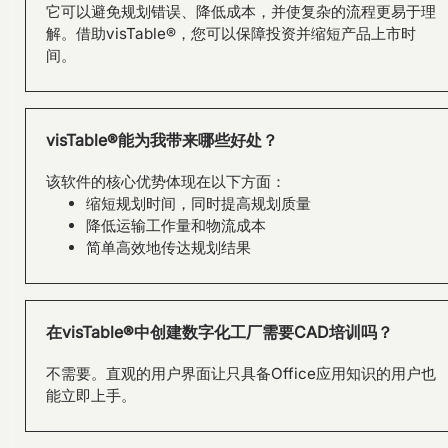
它可以避免规划错误、降低成本，并使复杂的流程更易于理
解。借助visTable®，您可以保障投资并缩短产品上市时
间。
visTable®能为我带来哪些好处？
该软件的核心优势体现在以下方面：
缩短规划时间，同时提高规划质量
降低运输工作量和物流成本
简单高效地传达规划结果
From Layout Planning to
在visTable®中创建数字化工厂需要CAD培训吗？
Holistic Factory Assessment
– visTable® and the Factory
不需要。直观的用户界面让只具备Office应用知识的用户也
Beaver by Fraunhofer
能立即上手。
Austria.