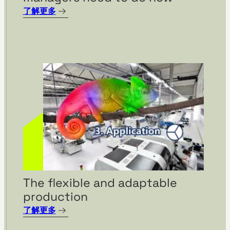
了解更多
Visual management using
visTable® at the
Hohenmölsen location of
Fendt
The flexible and adaptable
production
了解更多
SILOKING is planning a major