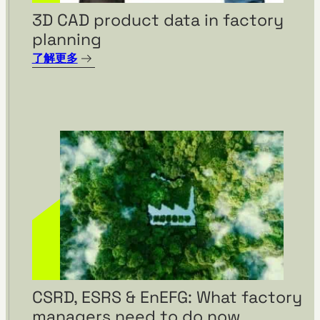
3D CAD product data in factory
planning
了解更多
Site development –
Relocation of production at
DEHN
CSRD, ESRS & EnEFG: What factory
managers need to do now