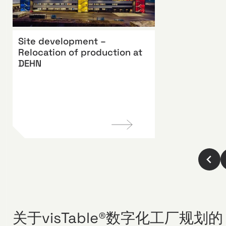
Site development –
Relocation of production at
DEHN
关于visTable®数字化工厂规划的