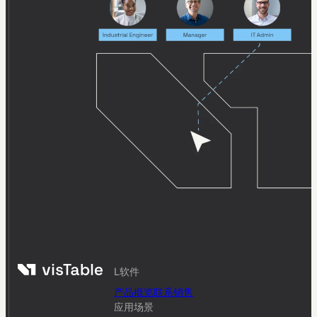
Austria.
SAMSON AG plans factory of
the future with visTable®
software
L软件
产品概览
联系销售
应用场景