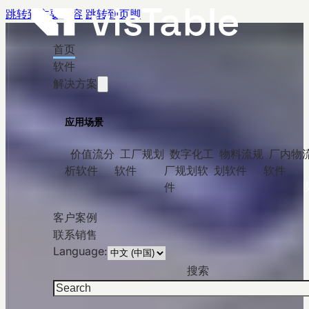
跳转到主要内容
跳转到页脚
首页
软件
解决方案
数字化工厂规划的领先软
应用场景
件
价值流分
工厂规划
数字化工
物料流规
厂内物
析软件
软件
厂规划软
划软件
软件
visTable® 将工厂转化为清晰、可视、可支持决策的数字化
件
型——无需面对 CAD 的复杂性。
客户案例
联系销售
免费试用
Language:
搜索