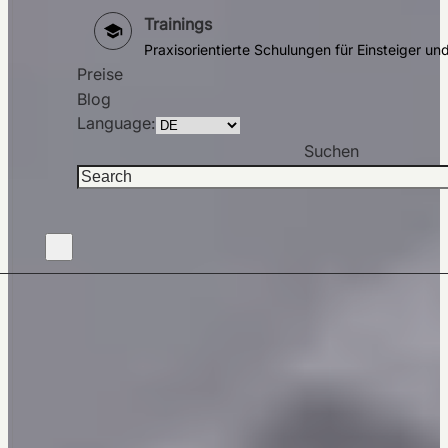
Trainings
Praxisorientierte Schulungen für Einsteiger u
Preise
Blog
Language:
Suchen