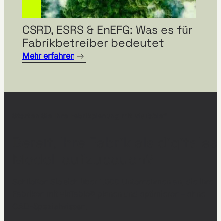
CSRD, ESRS & EnEFG: Was es für
Fabrikbetreiber bedeutet
Mehr erfahren
Starten Sie Ihre Fabrikplanung mit visTable®
Bereit, Ihre Fabrik als digitales
Modell aufzubauen?
Schließen Sie sich über 1.000 Unternehmen an, die ihre
Fabriken mit visTable® planen und optimieren – ohne
CAD-Spezialwissen.