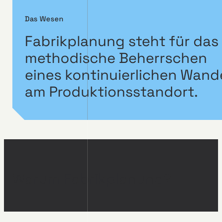
Das Wesen
Fabrikplanung steht für das
methodische Beherrschen
eines kontinuierlichen Wand
am Produktionsstandort.
Warum Fabrikplanung?