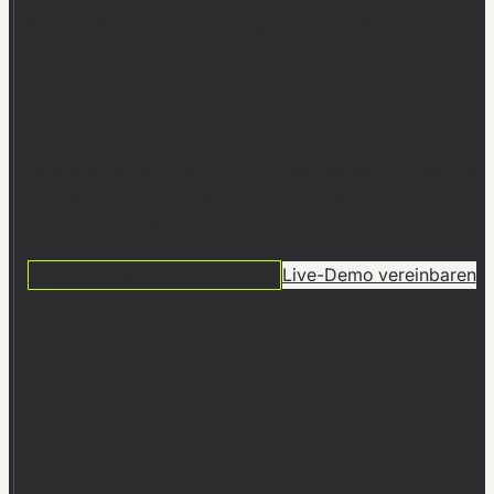
Starten Sie Ihre Fabrikplanung mit visTable®
Bereit, Ihre Fabrik als digitales
Modell aufzubauen?
Schließen Sie sich über 1.000 Unternehmen an, die ihre
Fabriken mit visTable® planen und optimieren – ohne
CAD-Spezialwissen.
14 TAGE KOSTENFREI TESTEN
Live-Demo vereinbaren