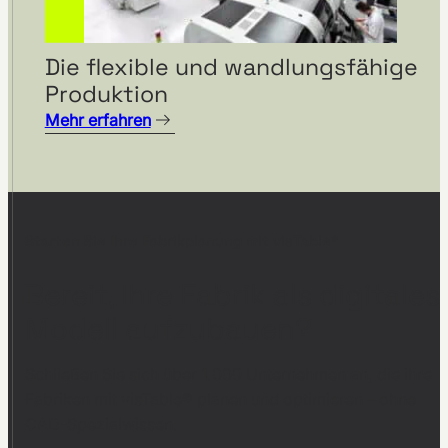
Die flexible und wandlungsfähige
Produktion
Mehr erfahren
Starten Sie Ihre Fabrikplanung mit visTable®
Bereit, Ihre Fabrik als digitales
Modell aufzubauen?
Schließen Sie sich über 1.000 Unternehmen an, die ihre
Fabriken mit visTable® planen und optimieren – ohne
CAD-Spezialwissen.