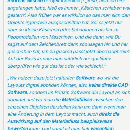
Andreas Nitsche
(Projektingenieur):
„Also, also ich hier
angefangen habe, hieß es immer „Kästchen schieben wa
gestern“. Also früher war es wirklich so das man sich dan
Objekte irgendwie ausgeschnitten hat. Sei es jetzt nur
über so kleine Kästchen oder Schablonen bis hin zu
Pappmodellen von Maschinen. Und die dann, wie Du
sagst auf dem Zeichenbrett dann sozusagen hin und her
geschoben hat, um zu gucken passt jetzt überhaupt rein?
Auf der Basis konnte man natürlich nur qualitativ
überprüfen wie gut das ist oder wie schlecht.“
„Wir nutzen dazu jetzt natürlich
Software
wo wir die
Layouts digital abbilden können, also
keine direkte CAD-
Software
, sondern im Prinzip Software die Layout an sich
abbildet und wo man die
Materialflüsse
zwischen den
einzelnen Objekten darstellen kann um dann wenn man
eine Änderung in dem Layout macht, auch
direkt die
Auswirkung auf den Materialfluss beispielsweise
bewerten
kann. Und somit ist man halt
wesentlich