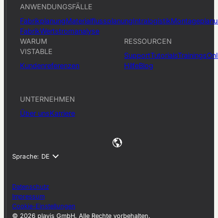
ANWENDUNGSFÄLLE
Fabrikplanung
Materialflussplanung
Intralogistik
Montageplan
Fabrik
Wertstromanalyse
WARUM
RESSOURCEN
VISTABLE
Support
Tutorials
Trainings
Onl
Kundenreferenzen
Hilfe
Blog
UNTERNEHMEN
Über uns
Karriere
Datenschutz
Impressum
Cookie-Einstellungen
© 2026 plavis GmbH. Alle Rechte vorbehalten.