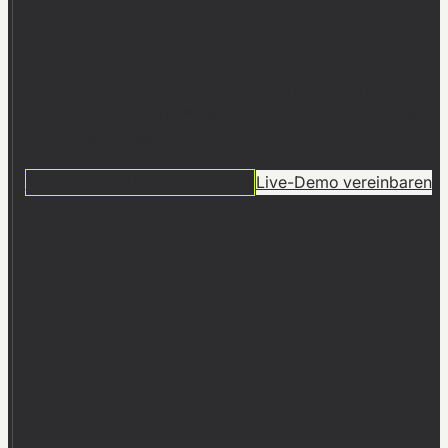
Bereit, Ihre Fabrik als digitales
Modell aufzubauen?
Schließen Sie sich über 1.000 Unternehmen an, die ihre
Fabriken mit visTable® planen und optimieren – ohne
CAD-Spezialwissen.
14 TAGE KOSTENFREI TESTEN
Live-Demo vereinbaren