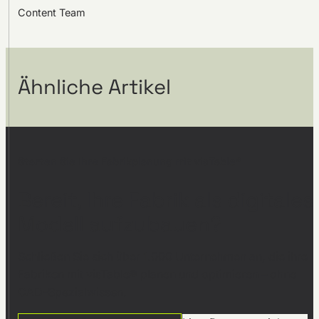
Content Team
Ähnliche Artikel
Starten Sie Ihre Fabrikplanung mit visTable®
Bereit, Ihre Fabrik als digitales
Modell aufzubauen?
Schließen Sie sich über 1.000 Unternehmen an, die ihre
Fabriken mit visTable® planen und optimieren – ohne
CAD-Spezialwissen.