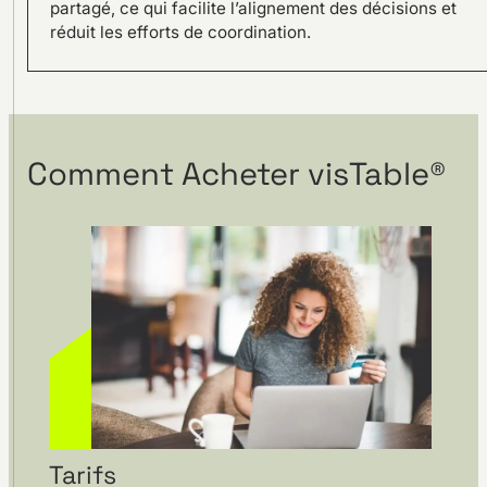
SAMSON AG conçoit l’usine
partagé, ce qui facilite l’alignement des décisions et
du futur avec le logiciel
réduit les efforts de coordination.
visTable®
Comment Acheter visTable®
Sorin Group Allemagne –
Réorganisation Lean en 3D
avec le logiciel visTable®
Tarifs