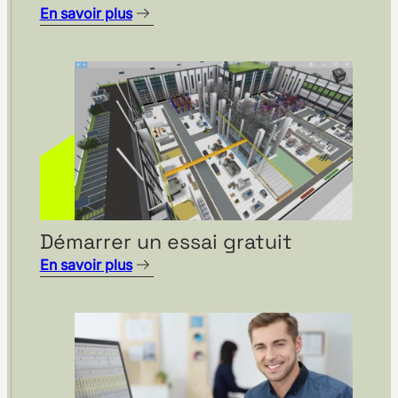
En savoir plus
STAUFEN.AG – Témoignage
Démarrer un essai gratuit
d’un utilisateur du logiciel
En savoir plus
visTable®