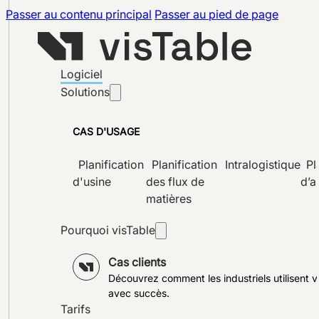
Passer au contenu principal
Passer au pied de page
Logiciel
Solutions
CAS D'USAGE
Planification
Planification
Intralogistique
Pl
d'usine
des flux de
d’a
matières
Pourquoi visTable
Cas clients
Découvrez comment les industriels utilisent v
avec succès.
Tarifs