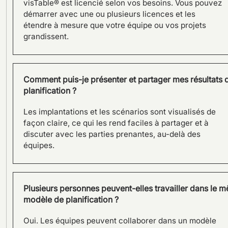
visTable® est licencié selon vos besoins. Vous pouvez
démarrer avec une ou plusieurs licences et les
étendre à mesure que votre équipe ou vos projets
SILOKING planifie une grande
grandissent.
extension de capacité grâce
à visTable® : la planification
d’usine en 3D au cœur du
projet
Comment puis-je présenter et partager mes résultats 
planification ?
Les implantations et les scénarios sont visualisés de
façon claire, ce qui les rend faciles à partager et à
discuter avec les parties prenantes, au-delà des
équipes.
Plusieurs personnes peuvent-elles travailler dans le 
modèle de planification ?
Oui. Les équipes peuvent collaborer dans un modèle