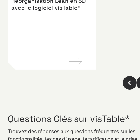
Réorganisation Lean en 3D
avec le logiciel visTable®
STAUFEN.AG – Témoignage
Questions Clés sur visTable®
d’un utilisateur du logiciel
visTable®
Trouvez des réponses aux questions fréquentes sur les
fonctionnalités, les cas d’usage, la tarification et la prise