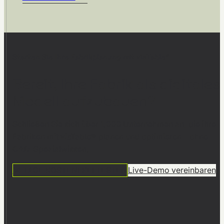
Starten Sie Ihre Fabrikplanung mit visTable®
Bereit, Ihre Fabrik als digitales
Modell aufzubauen?
Schließen Sie sich über 1.000 Unternehmen an, die ihre
Fabriken mit visTable® planen und optimieren – ohne
CAD-Spezialwissen.
14 TAGE KOSTENFREI TESTEN
Live-Demo vereinbaren