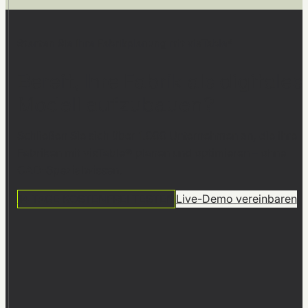
Starten Sie Ihre Fabrikplanung mit visTable®
Bereit, Ihre Fabrik als digitales
Modell aufzubauen?
Schließen Sie sich über 1.000 Unternehmen an, die ihre
Fabriken mit visTable® planen und optimieren – ohne
CAD-Spezialwissen.
14 TAGE KOSTENFREI TESTEN
Live-Demo vereinbaren