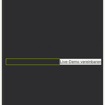
Starten Sie Ihre Fabrikplanung mit visTable®
Bereit, Ihre Fabrik als digitales
Modell aufzubauen?
Schließen Sie sich über 1.000 Unternehmen an, die ihre
Fabriken mit visTable® planen und optimieren – ohne
CAD-Spezialwissen.
14 TAGE KOSTENFREI TESTEN
Live-Demo vereinbaren