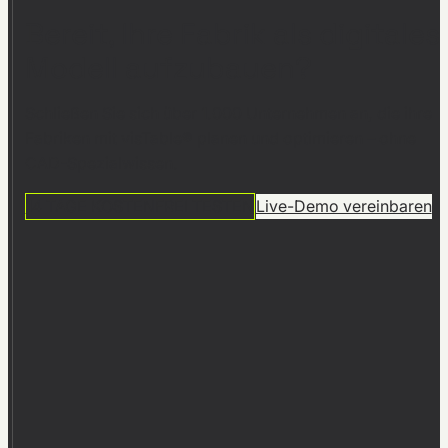
Bereit, Ihre Fabrik als digitales
Modell aufzubauen?
Schließen Sie sich über 1.000 Unternehmen an, die ihre
Fabriken mit visTable® planen und optimieren – ohne
CAD-Spezialwissen.
14 TAGE KOSTENFREI TESTEN
Live-Demo vereinbaren